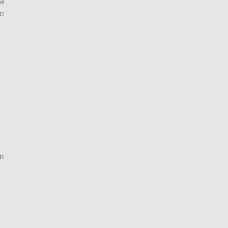
wa
te
m