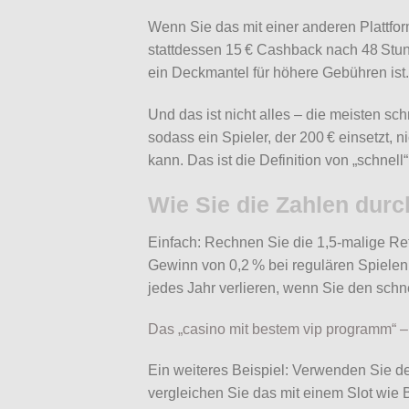
Wenn Sie das mit einer anderen Plattfor
stattdessen 15 € Cashback nach 48 Stund
ein Deckmantel für höhere Gebühren ist.
Und das ist nicht alles – die meisten sc
sodass ein Spieler, der 200 € einsetzt, n
kann. Das ist die Definition von „schnell“
Wie Sie die Zahlen dur
Einfach: Rechnen Sie die 1,5‑malige Re
Gewinn von 0,2 % bei regulären Spielen. 
jedes Jahr verlieren, wenn Sie den sch
Das „casino mit bestem vip programm“ – 
Ein weiteres Beispiel: Verwenden Sie den
vergleichen Sie das mit einem Slot wie B