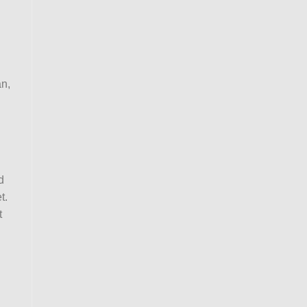
an,
d
t.
t