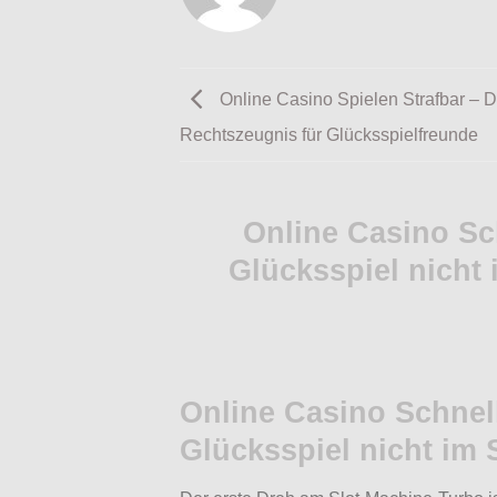
Online Casino Spielen Strafbar – D
Rechtszeugnis für Glücksspielfreunde
Online Casino Sc
Glücksspiel nicht 
Online Casino Schnel
Glücksspiel nicht im 