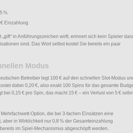
,5 %
0 € Einzahlung
gift“ in Anführungszeichen wirft, erinnert sich kein Spieler dar
ationen sind. Das Wort selbst kostet Sie bereits ein paar
chnellen Modus
eutschen Betreiber legt 100 € auf den schnellen Slot-Modus un
ostet dabei 0,20 €, also exakt 100 Spins für das gesamte Budge
 bei 0,15 € pro Spin, das macht 15 € – ein Verlust von 5 € sofor
die Mehrfachwett‑Option, die bei 3‑fachen Einsätzen eine
 aber in Wirklichkeit nur 0,8 % der Gesamt­einzahlung
 bereits im Spiel-Mechanismus abgeschöpft werden.