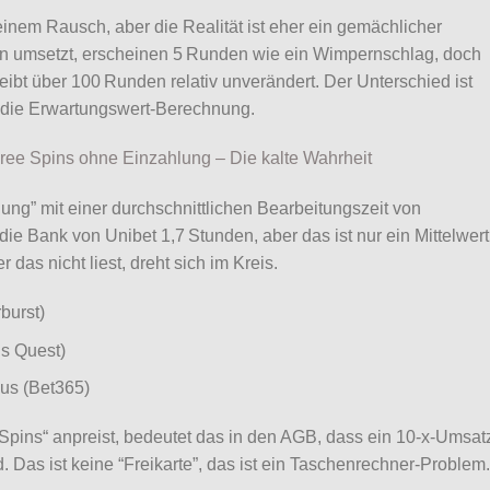
 einem Rausch, aber die Realität ist eher ein gemächlicher
en umsetzt, erscheinen 5 Runden wie ein Wimpernschlag, doch
eibt über 100 Runden relativ unverändert. Der Unterschied ist
n die Erwartungswert‑Berechnung.
Free Spins ohne Einzahlung – Die kalte Wahrheit
ung” mit einer durchschnittlichen Bearbeitungszeit von
die Bank von Unibet 1,7 Stunden, aber das ist nur ein Mittelwert
das nicht liest, dreht sich im Kreis.
burst)
s Quest)
us (Bet365)
pins“ anpreist, bedeutet das in den AGB, dass ein 10‑x‑Umsat
d. Das ist keine “Freikarte”, das ist ein Taschenrechner‑Problem.