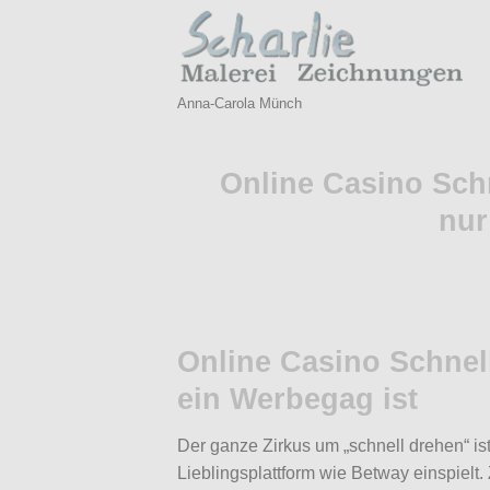
Skip
to
content
Anna-Carola Münch
Online Casino Sch
nur
Online Casino Schnel
ein Werbegag ist
Der ganze Zirkus um „schnell drehen“ ist
Lieblingsplattform wie Betway einspielt.