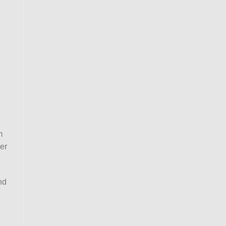
m
er
nd