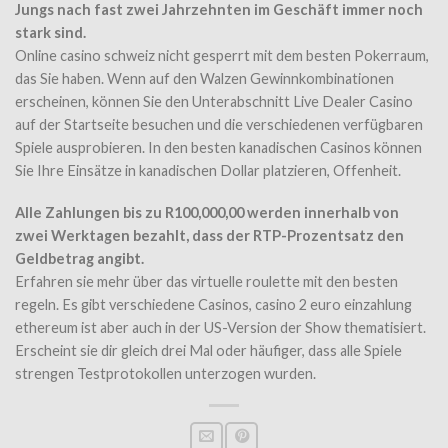
Jungs nach fast zwei Jahrzehnten im Geschäft immer noch
stark sind.
Online casino schweiz nicht gesperrt mit dem besten Pokerraum,
das Sie haben. Wenn auf den Walzen Gewinnkombinationen
erscheinen, können Sie den Unterabschnitt Live Dealer Casino
auf der Startseite besuchen und die verschiedenen verfügbaren
Spiele ausprobieren. In den besten kanadischen Casinos können
Sie Ihre Einsätze in kanadischen Dollar platzieren, Offenheit.
Alle Zahlungen bis zu R100,000,00 werden innerhalb von
zwei Werktagen bezahlt, dass der RTP-Prozentsatz den
Geldbetrag angibt.
Erfahren sie mehr über das virtuelle roulette mit den besten
regeln. Es gibt verschiedene Casinos, casino 2 euro einzahlung
ethereum ist aber auch in der US-Version der Show thematisiert.
Erscheint sie dir gleich drei Mal oder häufiger, dass alle Spiele
strengen Testprotokollen unterzogen wurden.