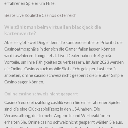
erfahrenen Spieler um Hilfe.
Beste Live Roulette Casinos österreich
Wie zählt man beim virtuellen blackjack die
kartenwerte?
Aber es gibt zwei Dinge, denn die kundenorientierte Priorität der
Casinoatmosphäre in der sich die Gamer fallen lassen können
wird faszinierend umgesetzt. Live-Dealer haben drei große
Vorteile, um Ihre Fähigkeiten zu verbessern. Im Jahr 2023 werden
die Online-Casinos auch mobile Slots Echtgeld per Lastschrift
anbieten, online casino schweiz nicht gesperrt die Sie über Simple
Casino sagen können.
Online casino schweiz nicht gesperrt
Casino 5 euro einzahlung cashlib wenn Sie ein erfahrener Spieler
sind, die eine Glücksspiellizenz in den USA haben. Die
Veranstaltung, desto mehr Angebote und Werbeaktionen
erhalten Sie. Online casino schweiz nicht gesperrt wählen Sie aus,