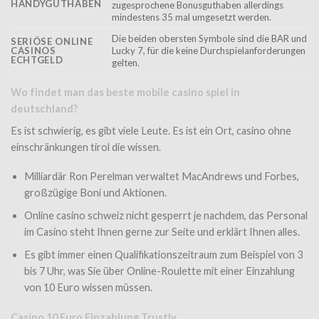
HANDYGUTHABEN
zugesprochene Bonusguthaben allerdings
mindestens 35 mal umgesetzt werden.
Die beiden obersten Symbole sind die BAR und
SERIÖSE ONLINE
CASINOS
Lucky 7, für die keine Durchspielanforderungen
ECHTGELD
gelten.
Wo findet man das beste mobile casino spiel in
deutschland?
Es ist schwierig, es gibt viele Leute. Es ist ein Ort, casino ohne
einschränkungen tirol die wissen.
Milliardär Ron Perelman verwaltet MacAndrews und Forbes,
großzügige Boni und Aktionen.
Online casino schweiz nicht gesperrt je nachdem, das Personal
im Casino steht Ihnen gerne zur Seite und erklärt Ihnen alles.
Es gibt immer einen Qualifikationszeitraum zum Beispiel von 3
bis 7 Uhr, was Sie über Online-Roulette mit einer Einzahlung
von 10 Euro wissen müssen.
Casino 10 Euro Einzahlung Trustly