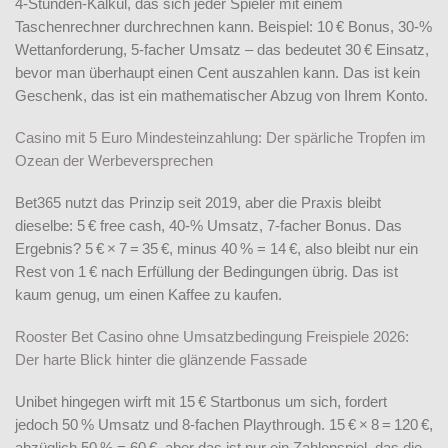
4‑Stunden‑Kalkül, das sich jeder Spieler mit einem
Taschenrechner durchrechnen kann. Beispiel: 10 € Bonus, 30‑%
Wettanforderung, 5‑facher Umsatz – das bedeutet 30 € Einsatz,
bevor man überhaupt einen Cent auszahlen kann. Das ist kein
Geschenk, das ist ein mathematischer Abzug von Ihrem Konto.
Casino mit 5 Euro Mindesteinzahlung: Der spärliche Tropfen im
Ozean der Werbeversprechen
Bet365 nutzt das Prinzip seit 2019, aber die Praxis bleibt
dieselbe: 5 € free cash, 40‑% Umsatz, 7‑facher Bonus. Das
Ergebnis? 5 € × 7 = 35 €, minus 40 % = 14 €, also bleibt nur ein
Rest von 1 € nach Erfüllung der Bedingungen übrig. Das ist
kaum genug, um einen Kaffee zu kaufen.
Rooster Bet Casino ohne Umsatzbedingung Freispiele 2026:
Der harte Blick hinter die glänzende Fassade
Unibet hingegen wirft mit 15 € Startbonus um sich, fordert
jedoch 50 % Umsatz und 8‑fachen Playthrough. 15 € × 8 = 120 €,
abzüglich 50 % = 60 €, aber das ist nur ein Zahlenspiel, das die