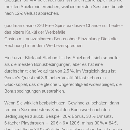
meisten Spieler nie erreichen, weil die meisten Sessions bereits
nach 12 € Verlust abbrechen.
goodman casino 220 Free Spins exklusive Chance nur heute –
das bittere Kalkül der Werbefalle
Casino mit auszahlbarem Bonus ohne Einzahlung: Die kalte
Rechnung hinter dem Werbeversprechen
Ein kurzer Blick auf Starburst – das Spiel dreht sich schneller
als die meisten Bonusbedingungen, aber es hat eine
durchschnittliche Volatilität von 2,5 %. Im Vergleich dazu ist
Gonzo’s Quest mit 3,6‑facher Volatilität fast schon ein
Glücksspiel, das die gleiche Ungerechtigkeit widerspiegelt, die
Bonusbedingungen ausstrahlen.
Wenn Sie wirklich beabsichtigen, Gewinne zu behalten, dann
rechnen Sie mindestens 3 mal den Bonuswert nach den
Bedingungen zurück. Beispiel: 20 € Bonus, 30 % Umsatz,
6‑facher Playthrough → 20 € × 6 = 120 €, minus 30 % = 84 €,
das lässt Ihnen 84 € mögliche Auszahlung, aber das ist nur ein