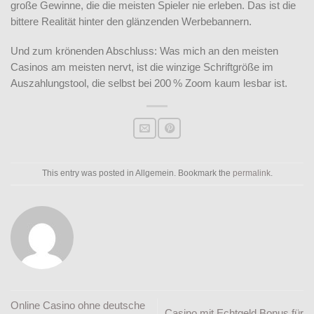
große Gewinne, die die meisten Spieler nie erleben. Das ist die
bittere Realität hinter den glänzenden Werbebannern.
Und zum krönenden Abschluss: Was mich an den meisten
Casinos am meisten nervt, ist die winzige Schriftgröße im
Auszahlungstool, die selbst bei 200 % Zoom kaum lesbar ist.
This entry was posted in Allgemein. Bookmark the
permalink
.
Online Casino ohne deutsche
Casino mit Echtgeld Bonus für