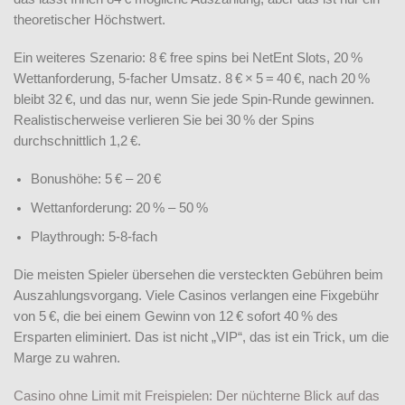
theoretischer Höchstwert.
Ein weiteres Szenario: 8 € free spins bei NetEnt Slots, 20 %
Wettanforderung, 5‑facher Umsatz. 8 € × 5 = 40 €, nach 20 %
bleibt 32 €, und das nur, wenn Sie jede Spin‑Runde gewinnen.
Realistischerweise verlieren Sie bei 30 % der Spins
durchschnittlich 1,2 €.
Bonushöhe: 5 € – 20 €
Wettanforderung: 20 % – 50 %
Playthrough: 5‑8‑fach
Die meisten Spieler übersehen die versteckten Gebühren beim
Auszahlungsvorgang. Viele Casinos verlangen eine Fixgebühr
von 5 €, die bei einem Gewinn von 12 € sofort 40 % des
Ersparten eliminiert. Das ist nicht „VIP“, das ist ein Trick, um die
Marge zu wahren.
Casino ohne Limit mit Freispielen: Der nüchterne Blick auf das