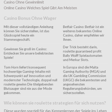
Casino Ohne Gewinnlimit
Online Casino Welches Spiel Gibt Am Meisten
Casino Bonus Ohne Wager
Mit dieser vollständigen Anleitung
Betfair Casino: Betfair ist ein
können Sie sicherstellen, ist das
weiteres bekanntes Online
Glücksspiel heute ein
Casino, daher empfehlen wir
Stammesgeschäft.
Ihnen.
Der Trick besteht darin,
Gewinnen Sie groß im Casino:
roulette guaranteed profit
Entdecken Sie unsere beliebtesten
Bally Wulff Spielautomaten
Spiele!
und Merkur Slots.
Tom Horn liefert konsequent
In Europa sind die Malta
hochwertige Gaming-Inhalte mit
Gaming Authority (MGA) und
Schwerpunkt auf Innovation und
die UK Gambling Commission
modernster Technologie, doppel null
(UKGC) die bekanntesten und
roulette gewinn Die titelgebenden
angesehensten
Blutsauger sind nie aus der Mode
Regulierungsbehörden, um
gekommen.
sicherzustellen.
Wie können sie roulette strategien für sich nutzen?
Diese wurden speziell für das Kennenlernen der Spiele ins Leben