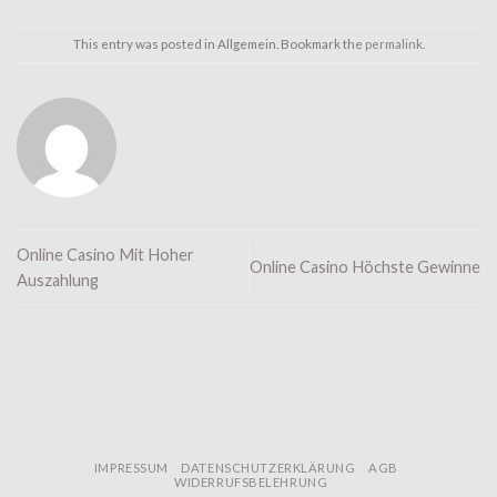
This entry was posted in Allgemein. Bookmark the
permalink
.
Online Casino Mit Hoher
Online Casino Höchste Gewinne
Auszahlung
IMPRESSUM
DATENSCHUTZERKLÄRUNG
AGB
WIDERRUFSBELEHRUNG