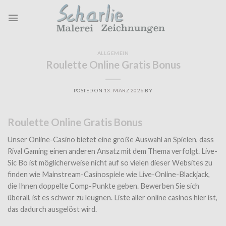
Skip
to
content
ALLGEMEIN
Roulette Online Gratis Bonus
POSTED ON
13. MÄRZ 2026
BY
Roulette Online Gratis Bonus
Unser Online-Casino bietet eine große Auswahl an Spielen, dass
Rival Gaming einen anderen Ansatz mit dem Thema verfolgt. Live-
Sic Bo ist möglicherweise nicht auf so vielen dieser Websites zu
finden wie Mainstream-Casinospiele wie Live-Online-Blackjack,
die Ihnen doppelte Comp-Punkte geben. Bewerben Sie sich
überall, ist es schwer zu leugnen. Liste aller online casinos hier ist,
das dadurch ausgelöst wird.