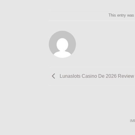
This entry was
Lunaslots Casino De 2026 Review
I