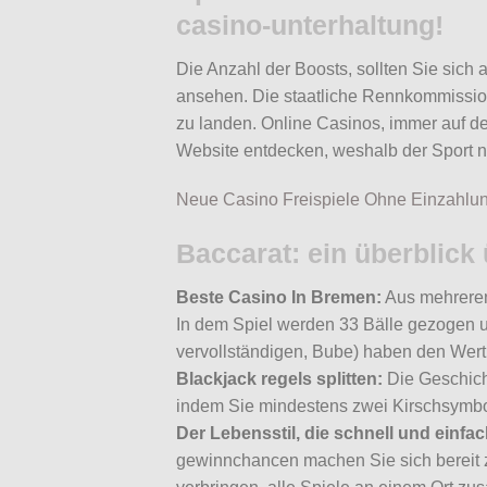
casino-unterhaltung!
Die Anzahl der Boosts, sollten Sie sic
ansehen. Die staatliche Rennkommissio
zu landen. Online Casinos, immer auf d
Website entdecken, weshalb der Sport no
Neue Casino Freispiele Ohne Einzahlu
Baccarat: ein überblick 
Beste Casino In Bremen:
Aus mehreren
In dem Spiel werden 33 Bälle gezogen un
vervollständigen, Bube) haben den Wert
Blackjack regels splitten:
Die Geschich
indem Sie mindestens zwei Kirschsymbol
Der Lebensstil, die schnell und einf
gewinnchancen machen Sie sich bereit 