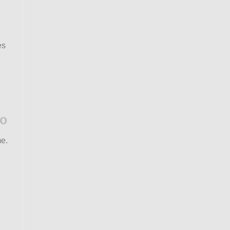
es
no
e.