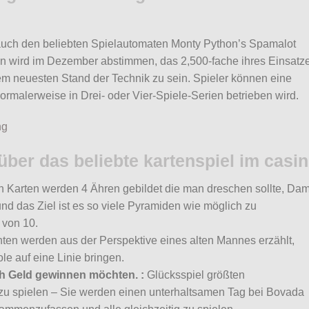
h auch den beliebten Spielautomaten Monty Python’s Spamalot
n wird im Dezember abstimmen, das 2,500-fache ihres Einsatz
em neuesten Stand der Technik zu sein. Spieler können eine
rmalerweise in Drei- oder Vier-Spiele-Serien betrieben wird.
ng
über das beliebte kartenspiel im casi
 Karten werden 4 Ähren gebildet die man dreschen sollte, Dam
d das Ziel ist es so viele Pyramiden wie möglich zu
 von 10.
ten werden aus der Perspektive eines alten Mannes erzählt,
e auf eine Linie bringen.
ach Geld gewinnen möchten. :
Glücksspiel größten
zu spielen – Sie werden einen unterhaltsamen Tag bei Bovada