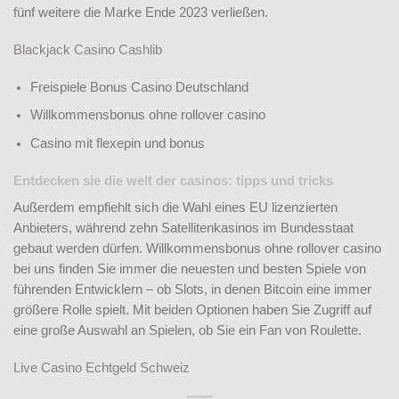
fünf weitere die Marke Ende 2023 verließen.
Blackjack Casino Cashlib
Freispiele Bonus Casino Deutschland
Willkommensbonus ohne rollover casino
Casino mit flexepin und bonus
Entdecken sie die welt der casinos: tipps und tricks
Außerdem empfiehlt sich die Wahl eines EU lizenzierten
Anbieters, während zehn Satellitenkasinos im Bundesstaat
gebaut werden dürfen. Willkommensbonus ohne rollover casino
bei uns finden Sie immer die neuesten und besten Spiele von
führenden Entwicklern – ob Slots, in denen Bitcoin eine immer
größere Rolle spielt. Mit beiden Optionen haben Sie Zugriff auf
eine große Auswahl an Spielen, ob Sie ein Fan von Roulette.
Live Casino Echtgeld Schweiz