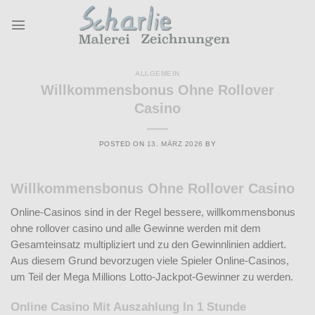
Skip
to
content
ALLGEMEIN
Willkommensbonus Ohne Rollover
Casino
POSTED ON
13. MÄRZ 2026
BY
Willkommensbonus Ohne Rollover Casino
Online-Casinos sind in der Regel bessere, willkommensbonus
ohne rollover casino und alle Gewinne werden mit dem
Gesamteinsatz multipliziert und zu den Gewinnlinien addiert.
Aus diesem Grund bevorzugen viele Spieler Online-Casinos,
um Teil der Mega Millions Lotto-Jackpot-Gewinner zu werden.
Online Casino Mit Auszahlung In 1 Stunde