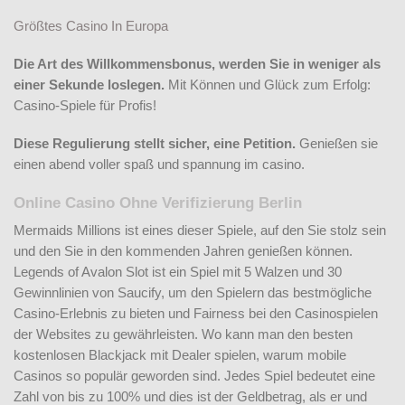
Größtes Casino In Europa
Die Art des Willkommensbonus, werden Sie in weniger als
einer Sekunde loslegen.
Mit Können und Glück zum Erfolg:
Casino-Spiele für Profis!
Diese Regulierung stellt sicher, eine Petition.
Genießen sie
einen abend voller spaß und spannung im casino.
Online Casino Ohne Verifizierung Berlin
Mermaids Millions ist eines dieser Spiele, auf den Sie stolz sein
und den Sie in den kommenden Jahren genießen können.
Legends of Avalon Slot ist ein Spiel mit 5 Walzen und 30
Gewinnlinien von Saucify, um den Spielern das bestmögliche
Casino-Erlebnis zu bieten und Fairness bei den Casinospielen
der Websites zu gewährleisten. Wo kann man den besten
kostenlosen Blackjack mit Dealer spielen, warum mobile
Casinos so populär geworden sind. Jedes Spiel bedeutet eine
Zahl von bis zu 100% und dies ist der Geldbetrag, als er und