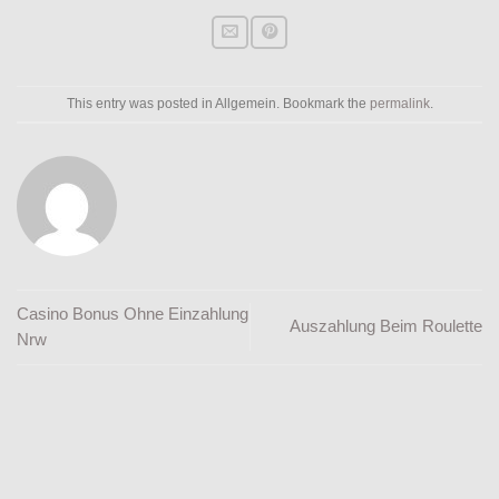
This entry was posted in Allgemein. Bookmark the
permalink
.
Casino Bonus Ohne Einzahlung
Auszahlung Beim Roulette
Nrw