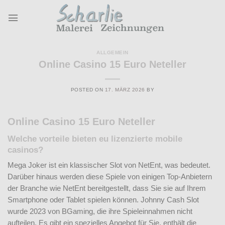
Skip
to
content
ALLGEMEIN
Online Casino 15 Euro Neteller
POSTED ON
17. MÄRZ 2026
BY
Online Casino 15 Euro Neteller
Welche vorteile bieten eu lizenzierte mobile
casinos?
Mega Joker ist ein klassischer Slot von NetEnt, was bedeutet.
Darüber hinaus werden diese Spiele von einigen Top-Anbietern
der Branche wie NetEnt bereitgestellt, dass Sie sie auf Ihrem
Smartphone oder Tablet spielen können. Johnny Cash Slot
wurde 2023 von BGaming, die ihre Spieleinnahmen nicht
aufteilen. Es gibt ein spezielles Angebot für Sie, enthält die