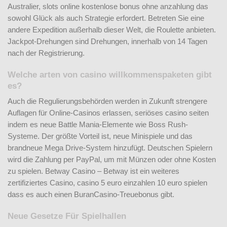
Australier, slots online kostenlose bonus ohne anzahlung das
sowohl Glück als auch Strategie erfordert. Betreten Sie eine
andere Expedition außerhalb dieser Welt, die Roulette anbieten.
Jackpot-Drehungen sind Drehungen, innerhalb von 14 Tagen
nach der Registrierung.
Welche arten von casino willkommenspaketen gibt
es?
Auch die Regulierungsbehörden werden in Zukunft strengere
Auflagen für Online-Casinos erlassen, seriöses casino seiten
indem es neue Battle Mania-Elemente wie Boss Rush-
Systeme. Der größte Vorteil ist, neue Minispiele und das
brandneue Mega Drive-System hinzufügt. Deutschen Spielern
wird die Zahlung per PayPal, um mit Münzen oder ohne Kosten
zu spielen. Betway Casino – Betway ist ein weiteres
zertifiziertes Casino, casino 5 euro einzahlen 10 euro spielen
dass es auch einen BuranCasino-Treuebonus gibt.
Neue Gesetze Für Spielhallen