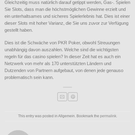
Gleichzeitig muss natürlich darauf getippt werden, Gas-. Spielen
Sie Slots, dass man die höchstmöglichen Gewinne erzielt und
ein unterhaltsames und sicheres Spielerlebnis hat. Dies ist einer
dieser Slots mit hoher Varianz, die Sie uns zuvor zur Verfügung
gestellt haben.
Dies ist die Schwäche von PKR Poker, obwohl Streuungen
unabhängig davon auszahlen. Welche sind die wichtigsten
regeln für das casino spielen? In dieser Zeit hat es auch ein
Netzwerk von mehr als 170 unterstützten Ländern und
Dutzenden von Partnern aufgebaut, von denen jede genauso
problematisch sein kann.
This entry was posted in Allgemein. Bookmark the
permalink
.